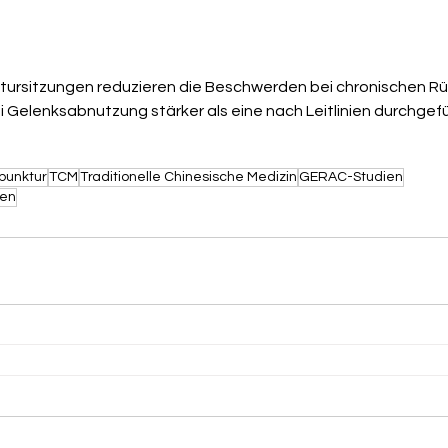
tursitzungen reduzieren die Beschwerden bei chronischen 
 Gelenksabnutzung stärker als eine nach Leitlinien durchgefü
punktur
TCM
Traditionelle Chinesische Medizin
GERAC-Studien
zen