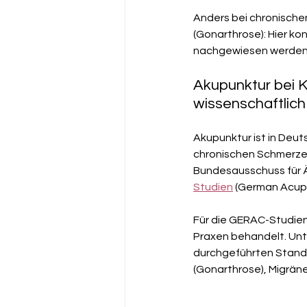
Anders bei chronische
(Gonarthrose): Hier ko
nachgewiesen werden.
Akupunktur bei 
wissenschaftlich
Akupunktur ist in Deut
chronischen Schmerzen
Bundesausschuss für Ä
Studien
 (German Acupu
Für die GERAC-Studien 
Praxen behandelt. Unt
durchgeführten Stand
(Gonarthrose), Migrän