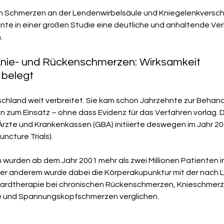
n Schmerzen an der Lendenwirbelsäule und Kniegelenkverschl
nnte in einer großen Studie eine deutliche und anhaltende Ve
 
Knie- und Rückenschmerzen: Wirksamkeit 
 belegt
schland weit verbreitet. Sie kam schon Jahrzehnte zur Behand
 zum Einsatz – ohne dass Evidenz für das Verfahren vorlag. D
rzte und Krankenkassen (GBA) initiierte deswegen im Jahr 20
ncture Trials).
wurden ab dem Jahr 2001 mehr als zwei Millionen Patienten i
er anderem wurde dabei die Körperakupunktur mit der nach Lei
ardtherapie bei chronischen Rückenschmerzen, Knieschmerz
e und Spannungskopfschmerzen verglichen. 