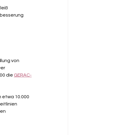
eiß 
rbesserung 
lung von 
er 
00 die 
GERAC-
n etwa 10.000 
tlinien 
en 