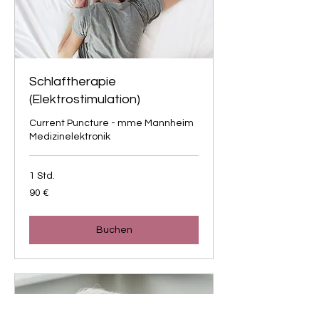
Schlaftherapie
(Elektrostimulation)
Current Puncture - mme Mannheim
Medizinelektronik
1 Std.
90
90 €
Euro
Buchen