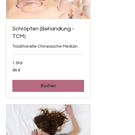
Schröpfen (Behandlung -
TCM)
Traditionelle Chinesische Medizin
1 Std.
90
90 €
Euro
Buchen