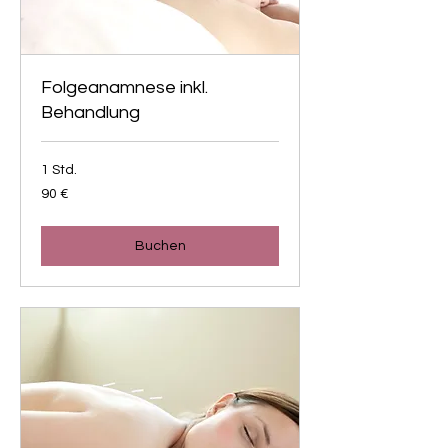
Folgeanamnese inkl.
Behandlung
1 Std.
90
90 €
Euro
Buchen