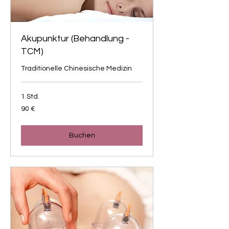
Akupunktur (Behandlung -
TCM)
Traditionelle Chinesische Medizin
1 Std.
90
90 €
Euro
Buchen